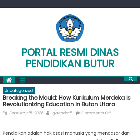
Skip
to
content
PORTAL RESMI DINAS
PENDIDIKAN BUTUR
Uncategorized
Breaking the Mould: How Kurikulum Merdeka is
Revolutionizing Education in Buton Utara
Posted
Author
on
February 15, 2026
gacorkali
Comments Off
on
Breaking
the
Pendidikan adalah hak asasi manusia yang mendasar dan
Mould: