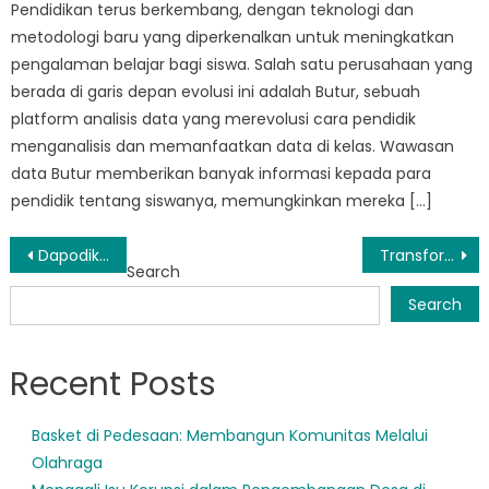
Pendidikan terus berkembang, dengan teknologi dan
metodologi baru yang diperkenalkan untuk meningkatkan
pengalaman belajar bagi siswa. Salah satu perusahaan yang
berada di garis depan evolusi ini adalah Butur, sebuah
platform analisis data yang merevolusi cara pendidik
menganalisis dan memanfaatkan data di kelas. Wawasan
data Butur memberikan banyak informasi kepada para
pendidik tentang siswanya, memungkinkan mereka […]
Post
Dapodik Buton Utara: Merevolusi Administrasi Pendidikan di Daerah
Transforming Communities: The Impact of Sekolah Penggerak Buton Utara
Search
navigation
Search
Recent Posts
Basket di Pedesaan: Membangun Komunitas Melalui
Olahraga