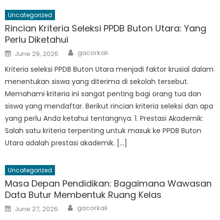
Uncategorized
Rincian Kriteria Seleksi PPDB Buton Utara: Yang
Perlu Diketahui
Author
Posted
gacorkali
June 29, 2026
on
Kriteria seleksi PPDB Buton Utara menjadi faktor krusial dalam
menentukan siswa yang diterima di sekolah tersebut.
Memahami kriteria ini sangat penting bagi orang tua dan
siswa yang mendaftar. Berikut rincian kriteria seleksi dan apa
yang perlu Anda ketahui tentangnya. 1. Prestasi Akademik:
Salah satu kriteria terpenting untuk masuk ke PPDB Buton
Utara adalah prestasi akademik. […]
Uncategorized
Masa Depan Pendidikan: Bagaimana Wawasan
Data Butur Membentuk Ruang Kelas
Author
Posted
gacorkali
June 27, 2026
on