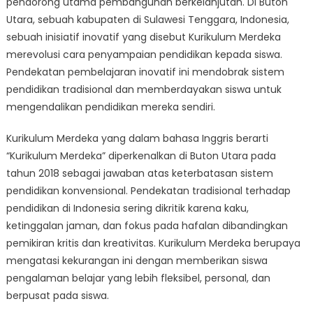
pendorong utama pembangunan berkelanjutan. Di Buton
How
Kurikulum
Utara, sebuah kabupaten di Sulawesi Tenggara, Indonesia,
Merdeka
sebuah inisiatif inovatif yang disebut Kurikulum Merdeka
is
merevolusi cara penyampaian pendidikan kepada siswa.
Revolutionizin
Pendekatan pembelajaran inovatif ini mendobrak sistem
Education
pendidikan tradisional dan memberdayakan siswa untuk
in
mengendalikan pendidikan mereka sendiri.
Buton
Utara
Kurikulum Merdeka yang dalam bahasa Inggris berarti
“Kurikulum Merdeka” diperkenalkan di Buton Utara pada
tahun 2018 sebagai jawaban atas keterbatasan sistem
pendidikan konvensional. Pendekatan tradisional terhadap
pendidikan di Indonesia sering dikritik karena kaku,
ketinggalan jaman, dan fokus pada hafalan dibandingkan
pemikiran kritis dan kreativitas. Kurikulum Merdeka berupaya
mengatasi kekurangan ini dengan memberikan siswa
pengalaman belajar yang lebih fleksibel, personal, dan
berpusat pada siswa.